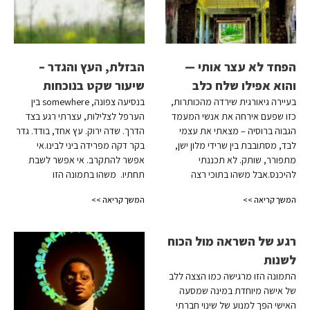
הפחד לא עצר אותי —
הבזלת, העץ והגדר –
והוא אפילו שלח כלב
שיעור שקט בנוכחות
בעיירה גיאורגית שירדה מהכותרות,
בנסיעה צפונה, somewhere בין
כזו שפעם אירחה את אנשי המעמד
הערפל לצלילות, עצרתי רגע בצד
הגבוה ברוסיה – מצאתי את עצמי
הדרך. שדה ירוק. עץ אחד, בודד. גדר
לבד, מסתובבת בין שרידי מלון ישן,
בקר דקה מפרידה ביני לבינו.אי
מתפורר, שותק. לא תכננתי
אפשר להתקרב. אי אפשר לשבת
להיכנס.אבל משהו בתוכי רצה
תחתיו. משהו בתמונה הזו
המשך קריאה >>
המשך קריאה >>
רגע של השראה מול הכוח
לשנות
התמונה הזו מרגישה כמו הצצה ללב
של אישה מיוחדת במינה שמסעה
האישי הפך למנוע של שינוי חברתי