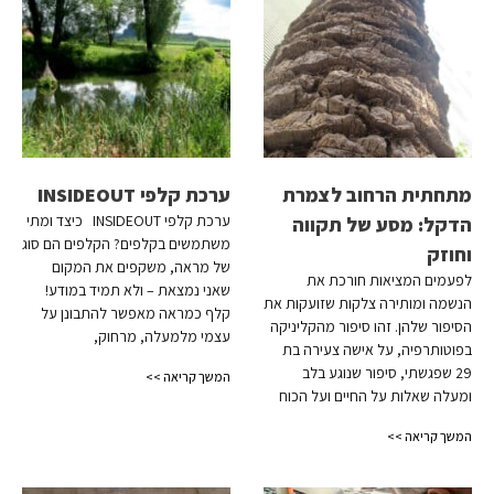
מתחתית הרחוב לצמרת
ערכת קלפי INSIDEOUT
ערכת קלפי INSIDEOUT כיצד ומתי
הדקל: מסע של תקווה
משתמשים בקלפים? הקלפים הם סוג
וחוזק
של מראה, משקפים את המקום
לפעמים המציאות חורכת את
שאני נמצאת – ולא תמיד במודע!
הנשמה ומותירה צלקות שזועקות את
קלף כמראה מאפשר להתבונן על
הסיפור שלהן. זהו סיפור מהקליניקה
עצמי מלמעלה, מרחוק,
בפוטותרפיה, על אישה צעירה בת
29 שפגשתי, סיפור שנוגע בלב
המשך קריאה >>
ומעלה שאלות על החיים ועל הכוח
המשך קריאה >>