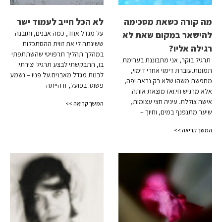
מה קורה כשאת מסכימה
לא הכל חייב לעמוד ישר
על מגדל אחד, כמה אבנים, ותובנה
להישאר במקום שאת לא
ששינתה לי את זווית ההסתכלות
רגילה אליו?
במהלך תהליך תרפויטי שהשתתפתי
תרגיל בוקר, אני מתבוננת בערימת
בו, התבקשתי לבצע תרגיל יצירתי:
תמונות.עוברת דימוי אחרי דימוי,
לבנות מגדל מאבנים.על פניו – נשמע
מחפשת משהו שלא רק נראה יפה,
פשוט. בפועל, זו הייתה
אלא מרגיש חי.ואז מוצאת אותה.
אישה צוללת. עיניה חצי עצומות,
המשך קריאה >>
שיער מתנפנף במים, וחיוך –
המשך קריאה >>