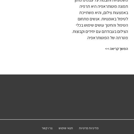
משמעויות ותובנות על עצמינו מתוך
תמונה פוטותראפיה היא תרפיה
באמצעות צילום, והיא משתייכת
לטיפול באומנויות. אנשים מתחום
הטיפול והחינוך עושים שימוש בכלי
הצילום בעבודתם עם יחידים וקבוצות.
מטרתה של הפוטותראפיה
המשך קריאה >>
מדיניות פרטיות
תנאי שימוש
צרו קשר