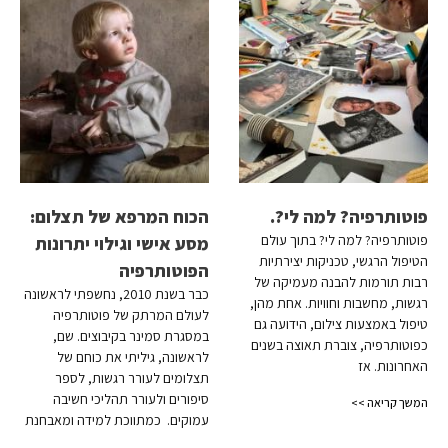
פוטותרפיה? למה לי?.
הכוח המרפא של תצלום:
פוטותרפיה? למה לי? בתוך עולם
מסע אישי וגילוי יתרונות
הטיפול הרגשי, טכניקות יצירתיות
הפוטותרפיה
רבות תורמות להבנה מעמיקה של
כבר בשנת 2010, נחשפתי לראשונה
רגשות, מחשבות וחוויות. אחת מהן,
לעולם המרתק של פוטותרפיה
טיפול באמצעות צילום, הידועה גם
במסגרת סמינר בקיבוצים. שם,
כפוטותרפיה, צוברת תאוצה בשנים
לראשונה, גיליתי את כוחם של
האחרונות. אז
תצלומים לעורר רגשות, לספר
סיפורים ולעורר תהליכי חשיבה
המשך קריאה >>
עמוקים. כמתווכת למידה ומאבחנת