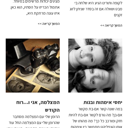
מציגים יכולות מרשימים במיוחד.
לקופה ותורינו הגיע היא שלחה בי
אתמול הכריזו על הסתיו, הוא כאן.
מבט ושאלה אם זה בסדר שניתן לזוג
איזו עונה מרתקת היא,
זקנים
המשך קריאה >>
המשך קריאה >>
יחסי אימהות ובנות
המצלמה, אני ו…רוח
במה שונה קשר אם-בת מקשר
הקודש
אם-בן? מה גורם לקשר אם-בת להיות
הרומן שלי עם המצלמה מסתבר
חזק ומורכב כל כך? מה מהותו של
שהרומן שלי עם המצלמה החל עוד
אותו קונפליקט מתמשך בין אימהות