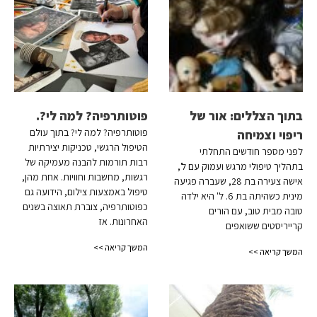
בתוך הצללים: אור של
פוטותרפיה? למה לי?.
פוטותרפיה? למה לי? בתוך עולם
ריפוי וצמיחה
הטיפול הרגשי, טכניקות יצירתיות
לפני מספר חודשים התחלתי
רבות תורמות להבנה מעמיקה של
בתהליך טיפולי מרגש ועמוק עם ל',
רגשות, מחשבות וחוויות. אחת מהן,
אישה צעירה בת 28, שעברה פגיעה
טיפול באמצעות צילום, הידועה גם
מינית כשהיתה בת 6. ל' היא ילדה
כפוטותרפיה, צוברת תאוצה בשנים
טובה מבית טוב, עם הורים
האחרונות. אז
קרייריסטים ששואפים
המשך קריאה >>
המשך קריאה >>