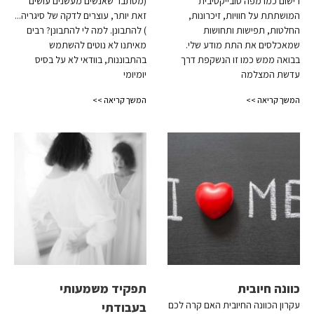
רישום כמו מפה סובייקטיבית
(מסתבר שאנשים מעשנים עושים
המושתתת על חוויות, זיכרונות,
זאת יותר, עוצרים לדקה של סיגריה...
החלטות, תפישות ותחושות
) להתבונן. למה לי להתבונן? רבים
שמאכלסים את התת מודע שלי.
מאיתנו לא נוטים להשתמש
בבואה ממש כמו זו הנשקפת דרך
בהתבוננות, בוודאי לא על בסיס
עדשת המצלמה
יומיומי
המשך קריאה >>
המשך קריאה >>
כוונה חיובית
תפקיד משמעותי
עקרון הכוונה החיובית האם קרה לכם
בעבודתי