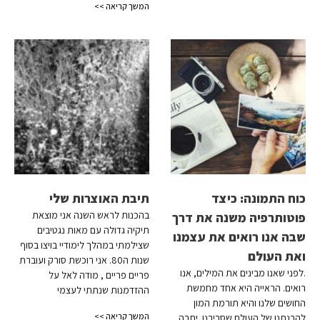
המשך קריאה >>
כוח התמונה: כיצד
תיבת האוצרות שלי
בהכנות לראש השנה אני מוצאת
פוטותרפיה משנה את דרך
תיקיה גדולה עם מאות נגטיבים
שבה אנו רואים את עצמנו
שצילמתי במהלך לימודיי בויצו בסוף
ואת העולם
שנות ה80. אני רוכשת סורק ועוברת
.לפני שאנו מבינים את המילים, אנו
פריים פריים , מודה לאל על
רואים. הראייה היא אחד מחמשת
ההזדמנות שנתתי לעצמי
החושים שלנו והיא תורמת המון
המשך קריאה >>
להבנתנו של העולם שסביבנו .יתרה