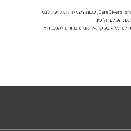
החוויה הקשה הזו לא עצרה אותה – להפך. רחל בחרה לקחת את הכאב שלה ולהפוך אותו למשהו עצום. היא הקימה את CareGivers Israel, עמותה שמלווה ומסייעת לבני
את העולם על פיו.
נו, אלא בעיקר איך אנחנו בוחרים להגיב. היא