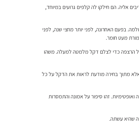
קות, אבל מאחורי החזות התמימה יושבת אישה זקנה בת 200. החיים לא היו נדיבים אליה. הם חילקו לה קלפים גרועים במיוחד,
 עולמה. בפעם האחרונה, לפני יותר מחצי שנה, לפני
מורת מעט חומר.
על הרצפה כדי לצלם דקל מלמטה למעלה. משהו
 אלא מתוך בחירה מודעת לראות את הדקל על כל
ואופטימיות. זהו סיפור על אמונה והתמסרות
מה שהיא עשתה.