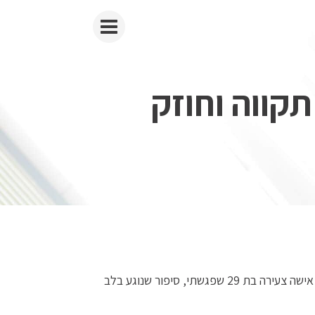
קווה וחוזק
לפעמים המציאות חורכת את הנשמה ומותירה צלקות שזועקות את הסיפור שלהן. זהו סיפור מהקליניקה בפוטותרפיה, על אישה צעירה בת 29 שפגשתי, סיפור שנוגע בלב