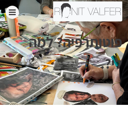
פוטותרפיה? למה
לי?.